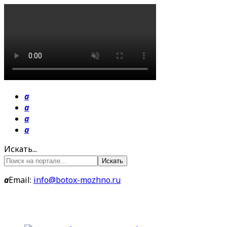
a
a
a
a
Искать...
Искать
a
Email:
info@botox-mozhno.ru