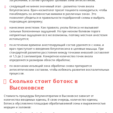
загрязнений, а затем протирает целевые зоны антисептиком;
следующий не менее значимый этап - разметка точек вкола
ботулотоксина. Врач-косметолог просит пациента нахмуриться, чтобы
понаблюдать за активностью мимики в различных зонах. Это
позволяет убедиться в правильности подобранной схемы и выбрать
подходящую дозировку;
нанесение анестезии. Как правило, уколы ботокса не вызывают
сильных болезненных ощущений. Но при низком болевом пороге
неприятные ощущения все же возможны, поэтому местная анестезия
используется;
по истечении времени анестезирующий состав удаляется с кожи, и
врач приступает к введению ботулотоксина в целевые мышцы. При
стандартной разметке расстояние между точками инвазий составляет
от 1,5 до 2 сантиметров. Конкретное количество точек вкола
определяется размером области обработки;
по окончании инъекций зона обработки снова протирается
антисептическим составом, чтобы избежать развития воспалительных
процессов.
Сколько стоит ботокс в
Высоковске
Стоимость процедуры ботулинотерапии в Высоковске зависит от
количества вводимых единиц. В свою очередь, количество единиц
Ботокса обусловлено площадью обрабатываемой зоны и выраженностью
морщин и заломов: