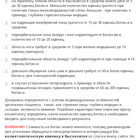
на обработку лобной области в Высоковске в среднем может уйти от 5
до 30 единиц Ботокса. Меньшее количество единиц тратится при
наличии только мелкоморщинистой сетки, большее - при наличии, к
примеру, глубоких горизонтальных морщин;
на коррекцию межбровной зоны тратится от 15 до 30 единиц Ботокса в
среднем;
периорбитальная зона (вокруг глаз) корректируется Ботоксом в
количестве от 10 до 20 единиц;
область носа требует в среднем от 2 (при мелких морщинах) до 10
единиц препарата;
периорбитальная область (вокруг губ) корректируется при помощи 4-16
единиц Ботокса;
довольно обширная зона шеи и декольте требует от 60 и более единиц
Ботокса для полноценной коррекции;
в случае устранения гипергидроза, к примеру, в области
подмышечных впадин, применяется в среднем от 60 до 200 единиц
Ботокса.
Дозировка определяется с учётом индивидуальных особенностей
организма пациента - таких, как строение лица, глубина морщин и
складок, активность мимики. Подобные характеристики помогают врачу-
косметологу определить, какое количество единиц Ботокса необходимо
вводить для получения необходимого результата.
ВНИМАНИЕ!
Стоимость на ботокс может меняться, поэтому рекомендуем
для уточнения обращаться непосредственно в интересующую Вас
косметологическую клинику в Высоковске
из списка внизу сайта. Не