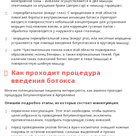
межбровной зоны – инвазии осуществляются в две мышцы:
отвечающие за опущение брови (депрессор) и «мышцу гордецов»;
- периорбитальная (вокруг глаз). С морщинами в этой области
помогают бороться внутрикожные инъекции ботокса (препарат
вводится поверхностного небольшой концентрации для устранения
морщин под нижним веком, а для коррекции гусиных лапок –
обработка производится у наружного края глазницы;
- морщины периорбитальной зоны (вокруг рта), или кисетные морщины
устраняются при помощи введения ботулотоксина в круговую мышцу;
- шея. Чувствительная тонкая кожа этой области подвержена
образованию «колец Венеры», а также вертикальных тяжей. При
наличии таких показаний ботокс вводят в тяжи (мышцы) и
поверхностную шейную мышцу.
Как проходит процедура
введения ботокса
Многие потенциальные пациенты интересуются, как именно проходит
процедура ботулинотерапии в Арпрелевке.
Опишем подробно этапы, из которых состоит манипуляция:
первичная консультация. Этот этап необходим, чтобы оценить
целесообразность проведения ботулинотерапии, исключить
противопоказания, подобрать подходящую схему инвазий;
перед проведением уколов ботокса врач-косметолог очищает кожные
покровы от остатков косметики, сальных выделений и прочих