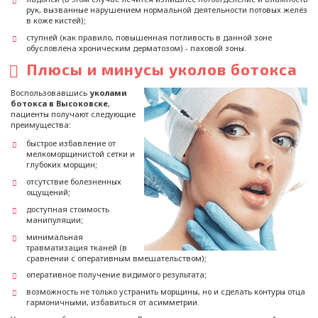
рук, вызванные нарушением нормальной деятельности потовых желёз
в коже кистей);
ступней (как правило, повышенная потливость в данной зоне
обусловлена хроническим дерматозом) - паховой зоны.
Плюсы и минусы уколов ботокса
Воспользовавшись
уколами
ботокса в Высоковске
,
пациенты получают следующие
преимущества:
быстрое избавление от
мелкоморщинистой сетки и
глубоких морщин;
отсутствие болезненных
ощущений;
доступная стоимость
манипуляции;
минимальная
травматизация тканей (в
сравнении с оперативным вмешательством);
оперативное получение видимого результата;
возможность не только устранить морщины, но и сделать контуры отца
гармоничными, избавиться от асимметрии.