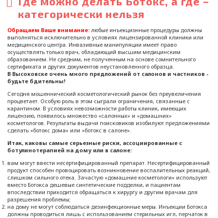
Где можно делать Ботокс, а где –
категорически нельзя
Обращаем Ваше внимание:
любые инъекционные процедуры должны
выполняться исключительно в условиях лицензированной клиники или
медицинского центра. Инвазивные манипуляции имеет право
осуществлять только врач, обладающий высшим медицинским
образованием. Не средним, не полученным на основе сомнительного
сертификата и других документов неустановленного образца.
В Высоковске
очень много предложений от салонов и частников -
будьте бдительны!
Сегодня мошеннический косметологический рынок без преувеличения
процветает. Особую роль в этом сыграли ограничения, связанные с
карантином. В условиях невозможности работы клиник, имеющих
лицензию, появилось множество «салонных» и «домашних»
косметологов. Результаты выдачи поисковиков изобилуют предложениями
сделать «ботокс дома» или «ботокс в салоне».
Итак, каковы самые серьезные риски, ассоциированные с
ботулинотерапией на дому или в салоне:
вам могут ввести несертифицированный препарат. Несертифицированный
продукт способен провоцировать возникновение воспалительных реакций,
слишком сильного отека. Зачастую «домашние косметологи» используют
вместо Ботокса дешевые синтетические подделки, и пациентам
впоследствии приходится обращаться к хирургу и другим врачам для
разрешения проблемы;
на дому не могут соблюдаться дезинфекционные меры. Инъекции Ботокса
должны проводиться лишь с использованием стерильных игл, перчаток в