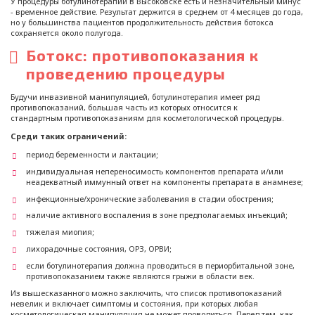
У процедуры ботулинотерапии в Высоковске есть и незначительный минус
- временное действие. Результат держится в среднем от 4 месяцев до года,
но у большинства пациентов продолжительность действия ботокса
сохраняется около полугода.
Ботокс: противопоказания к
проведению процедуры
Будучи инвазивной манипуляцией, ботулинотерапия имеет ряд
противопоказаний, большая часть из которых относится к
стандартным противопоказаниям для косметологической процедуры.
Среди таких ограничений:
период беременности и лактации;
индивидуальная непереносимость компонентов препарата и/или
неадекватный иммунный ответ на компоненты препарата в анамнезе;
инфекционные/хронические заболевания в стадии обострения;
наличие активного воспаления в зоне предполагаемых инъекций;
тяжелая миопия;
лихорадочные состояния, ОРЗ, ОРВИ;
если ботулинотерапия должна проводиться в периорбитальной зоне,
противопоказанием также являются грыжи в области век.
Из вышесказанного можно заключить, что список противопоказаний
невелик и включает симптомы и состояния, при которых любая
косметологическая манипуляция не может проводиться. Перед тем, как