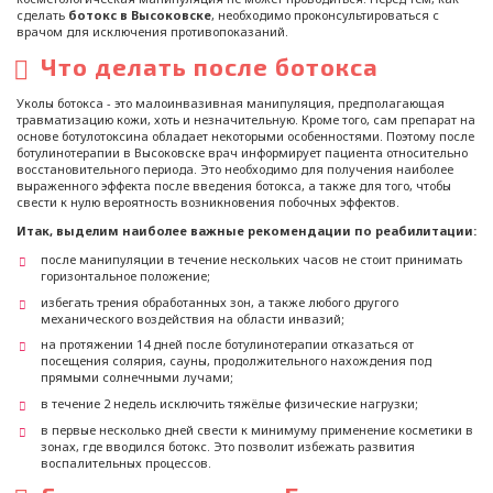
сделать
ботокс в Высоковске
, необходимо проконсультироваться с
врачом для исключения противопоказаний.
Что делать после ботокса
Уколы ботокса - это малоинвазивная манипуляция, предполагающая
травматизацию кожи, хоть и незначительную. Кроме того, сам препарат на
основе ботулотоксина обладает некоторыми особенностями. Поэтому после
ботулинотерапии в Высоковске врач информирует пациента относительно
восстановительного периода. Это необходимо для получения наиболее
выраженного эффекта после введения ботокса, а также для того, чтобы
свести к нулю вероятность возникновения побочных эффектов.
Итак, выделим наиболее важные рекомендации по реабилитации:
после манипуляции в течение нескольких часов не стоит принимать
горизонтальное положение;
избегать трения обработанных зон, а также любого другого
механического воздействия на области инвазий;
на протяжении 14 дней после ботулинотерапии отказаться от
посещения солярия, сауны, продолжительного нахождения под
прямыми солнечными лучами;
в течение 2 недель исключить тяжёлые физические нагрузки;
в первые несколько дней свести к минимуму применение косметики в
зонах, где вводился ботокс. Это позволит избежать развития
воспалительных процессов.