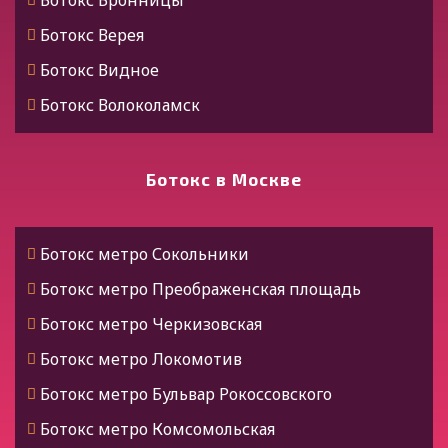
Ботокс Каспийск
Ботокс Верея
Ботокс Дербент
Ботокс Видное
Ботокс Ингушетия
Ботокс Волоколамск
Ботокс Назрань
Ботокс Воскресенск
Ботокс Нальчик
Ботокс Высоковск
Ботокс в Москве
Ботокс Калмыкия
Ботокс Голицыно
Ботокс Элиста
Ботокс Дедовск
Ботокс метро Сокольники
Ботокс Черкесск
Ботокс Дзержинский
Ботокс метро Преображенская площадь
Ботокс Карачаевск
Ботокс Дмитров
Ботокс метро Черкизовская
Ботокс Карелия
Ботокс Долгопрудный
Ботокс метро Локомотив
Ботокс Петрозаводск
Ботокс Домодедово
Ботокс метро Бульвар Рокоссовского
Ботокс Коми
Ботокс Дрезна
Ботокс метро Комсомольская
Ботокс Сыктывкар