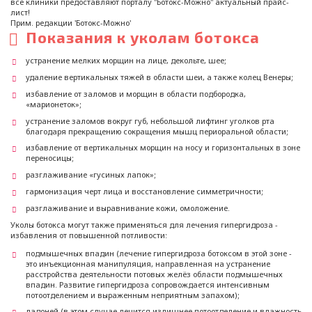
все клиники предоставляют порталу "Ботокс-Можно" актуальный прайс-
лист!
Прим. редакции 'Ботокс-Можно'
Показания к уколам ботокса
устранение мелких морщин на лице, декольте, шее;
удаление вертикальных тяжей в области шеи, а также колец Венеры;
избавление от заломов и морщин в области подбородка,
«марионеток»;
устранение заломов вокруг губ, небольшой лифтинг уголков рта
благодаря прекращению сокращения мышц периоральной области;
избавление от вертикальных морщин на носу и горизонтальных в зоне
переносицы;
разглаживание «гусиных лапок»;
гармонизация черт лица и восстановление симметричности;
разглаживание и выравнивание кожи, омоложение.
Уколы ботокса могут также применяться для лечения гипергидроза -
избавления от повышенной потливости:
подмышечных впадин (лечение гипергидроза ботоксом в этой зоне -
это инъекционная манипуляция, направленная на устранение
расстройства деятельности потовых желёз области подмышечных
впадин. Развитие гипергидроза сопровождается интенсивным
потоотделением и выраженным неприятным запахом);
ладоней (в этом случае лечится излишнее потоотделение и влажность