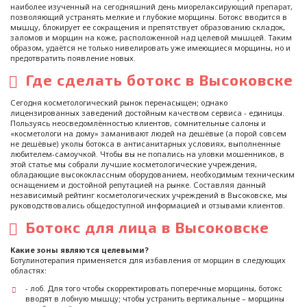
наиболее изученный на сегодняшний день миорелаксирующий препарат,
позволяющий устранять мелкие и глубокие морщины. Ботокс вводится в
мышцу, блокирует ее сокращения и препятствует образованию складок,
заломов и морщин на коже, расположенной над целевой мышцей. Таким
образом, удаётся не только нивелировать уже имеющиеся морщины, но и
предотвратить появление новых.
Где сделать ботокс в Высоковске
Сегодня косметологический рынок перенасыщен; однако
лицензированных заведений достойным качеством сервиса - единицы.
Пользуясь неосведомлённостью клиентов, сомнительные салоны и
«косметологи на дому» заманивают людей на дешёвые (а порой совсем
не дешёвые) уколы ботокса в антисанитарных условиях, выполненные
любителем-самоучкой. Чтобы вы не попались на уловки мошенников, в
этой статье мы собрали лучшие косметологические учреждения,
обладающие высококлассным оборудованием, необходимым техническим
оснащением и достойной репутацией на рынке. Составляя данный
независимый рейтинг косметологических учреждений в Высоковске, мы
руководствовались общедоступной информацией и отзывами клиентов.
Ботокс для лица в Высоковске
Какие зоны являются целевыми?
Ботулинотерапия применяется для избавления от морщин в следующих
областях:
- лоб. Для того чтобы скорректировать поперечные морщины, ботокс
вводят в лобную мышцу; чтобы устранить вертикальные – морщины