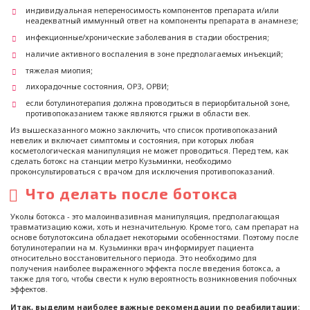
индивидуальная непереносимость компонентов препарата и/или
неадекватный иммунный ответ на компоненты препарата в анамнезе;
инфекционные/хронические заболевания в стадии обострения;
наличие активного воспаления в зоне предполагаемых инъекций;
тяжелая миопия;
лихорадочные состояния, ОРЗ, ОРВИ;
если ботулинотерапия должна проводиться в периорбитальной зоне,
противопоказанием также являются грыжи в области век.
Из вышесказанного можно заключить, что список противопоказаний
невелик и включает симптомы и состояния, при которых любая
косметологическая манипуляция не может проводиться. Перед тем, как
сделать ботокс на станции метро Кузьминки, необходимо
проконсультироваться с врачом для исключения противопоказаний.
Что делать после ботокса
Уколы ботокса - это малоинвазивная манипуляция, предполагающая
травматизацию кожи, хоть и незначительную. Кроме того, сам препарат на
основе ботулотоксина обладает некоторыми особенностями. Поэтому после
ботулинотерапии на м. Кузьминки врач информирует пациента
относительно восстановительного периода. Это необходимо для
получения наиболее выраженного эффекта после введения ботокса, а
также для того, чтобы свести к нулю вероятность возникновения побочных
эффектов.
Итак, выделим наиболее важные рекомендации по реабилитации: