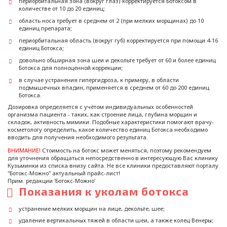
периорбитальная зона (вокруг глаз) корректируется Ботоксом в
количестве от 10 до 20 единиц;
область носа требует в среднем от 2 (при мелких морщинах) до 10
единиц препарата;
периорбитальная область (вокруг губ) корректируется при помощи 4-16
единиц Ботокса;
довольно обширная зона шеи и декольте требует от 60 и более единиц
Ботокса для полноценной коррекции;
в случае устранения гипергидроза, к примеру, в области
подмышечных впадин, применяется в среднем от 60 до 200 единиц
Ботокса.
Дозировка определяется с учётом индивидуальных особенностей
организма пациента - таких, как строение лица, глубина морщин и
складок, активность мимики. Подобные характеристики помогают врачу-
косметологу определить, какое количество единиц Ботокса необходимо
вводить для получения необходимого результата.
ВНИМАНИЕ!
Стоимость на ботокс может меняться, поэтому рекомендуем
для уточнения обращаться непосредственно в интересующую Вас клинику
Кузьминки из списка внизу сайта. Не все клиники предоставляют порталу
"Ботокс-Можно" актуальный прайс-лист!
Прим. редакции 'Ботокс-Можно'
Показания к уколам ботокса
устранение мелких морщин на лице, декольте, шее;
удаление вертикальных тяжей в области шеи, а также колец Венеры;