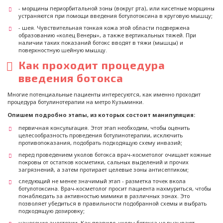
- морщины периорбитальной зоны (вокруг рта), или кисетные морщины
устраняются при помощи введения ботулотоксина в круговую мышцу;
- шея. Чувствительная тонкая кожа этой области подвержена
образованию «колец Венеры», а также вертикальных тяжей. При
наличии таких показаний ботокс вводят в тяжи (мышцы) и
поверхностную шейную мышцу.
Как проходит процедура
введения ботокса
Многие потенциальные пациенты интересуются, как именно проходит
процедура ботулинотерапии на метро Кузьминки.
Опишем подробно этапы, из которых состоит манипуляция:
первичная консультация. Этот этап необходим, чтобы оценить
целесообразность проведения ботулинотерапии, исключить
противопоказания, подобрать подходящую схему инвазий;
перед проведением уколов ботокса врач-косметолог очищает кожные
покровы от остатков косметики, сальных выделений и прочих
загрязнений, а затем протирает целевые зоны антисептиком;
следующий не менее значимый этап - разметка точек вкола
ботулотоксина. Врач-косметолог просит пациента нахмуриться, чтобы
понаблюдать за активностью мимики в различных зонах. Это
позволяет убедиться в правильности подобранной схемы и выбрать
подходящую дозировку;
нанесение анестезии. Как правило, уколы ботокса не вызывают