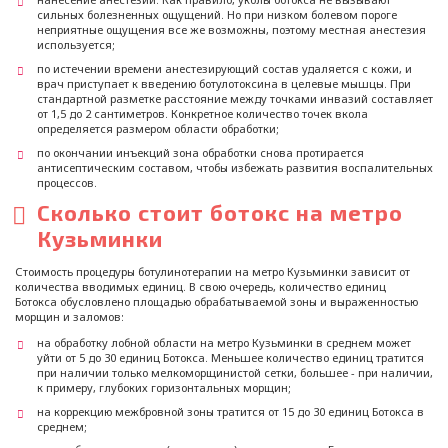
сильных болезненных ощущений. Но при низком болевом пороге
неприятные ощущения все же возможны, поэтому местная анестезия
используется;
по истечении времени анестезирующий состав удаляется с кожи, и
врач приступает к введению ботулотоксина в целевые мышцы. При
стандартной разметке расстояние между точками инвазий составляет
от 1,5 до 2 сантиметров. Конкретное количество точек вкола
определяется размером области обработки;
по окончании инъекций зона обработки снова протирается
антисептическим составом, чтобы избежать развития воспалительных
процессов.
Сколько стоит ботокс на метро
Кузьминки
Стоимость процедуры ботулинотерапии на метро Кузьминки зависит от
количества вводимых единиц. В свою очередь, количество единиц
Ботокса обусловлено площадью обрабатываемой зоны и выраженностью
морщин и заломов:
на обработку лобной области на метро Кузьминки в среднем может
уйти от 5 до 30 единиц Ботокса. Меньшее количество единиц тратится
при наличии только мелкоморщинистой сетки, большее - при наличии,
к примеру, глубоких горизонтальных морщин;
на коррекцию межбровной зоны тратится от 15 до 30 единиц Ботокса в
среднем;