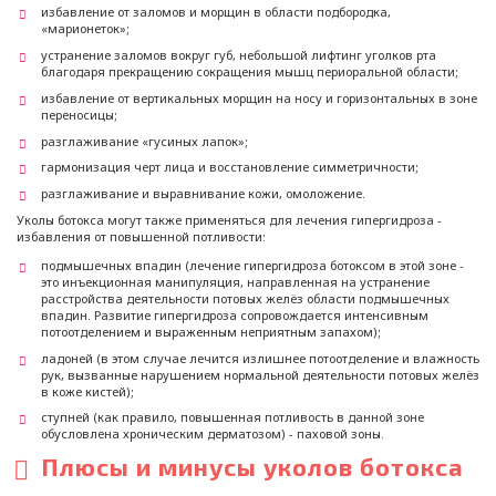
избавление от заломов и морщин в области подбородка,
«марионеток»;
устранение заломов вокруг губ, небольшой лифтинг уголков рта
благодаря прекращению сокращения мышц периоральной области;
избавление от вертикальных морщин на носу и горизонтальных в зоне
переносицы;
разглаживание «гусиных лапок»;
гармонизация черт лица и восстановление симметричности;
разглаживание и выравнивание кожи, омоложение.
Уколы ботокса могут также применяться для лечения гипергидроза -
избавления от повышенной потливости:
подмышечных впадин (лечение гипергидроза ботоксом в этой зоне -
это инъекционная манипуляция, направленная на устранение
расстройства деятельности потовых желёз области подмышечных
впадин. Развитие гипергидроза сопровождается интенсивным
потоотделением и выраженным неприятным запахом);
ладоней (в этом случае лечится излишнее потоотделение и влажность
рук, вызванные нарушением нормальной деятельности потовых желёз
в коже кистей);
ступней (как правило, повышенная потливость в данной зоне
обусловлена хроническим дерматозом) - паховой зоны.
Плюсы и минусы уколов ботокса