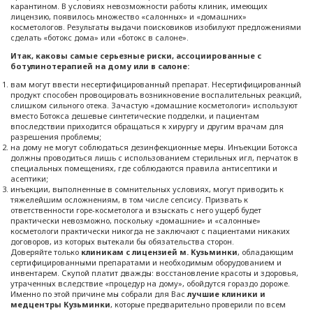
карантином. В условиях невозможности работы клиник, имеющих
лицензию, появилось множество «салонных» и «домашних»
косметологов. Результаты выдачи поисковиков изобилуют предложениями
сделать «ботокс дома» или «ботокс в салоне».
Итак, каковы самые серьезные риски, ассоциированные с
ботулинотерапией на дому или в салоне:
вам могут ввести несертифицированный препарат. Несертифицированный
продукт способен провоцировать возникновение воспалительных реакций,
слишком сильного отека. Зачастую «домашние косметологи» используют
вместо Ботокса дешевые синтетические подделки, и пациентам
впоследствии приходится обращаться к хирургу и другим врачам для
разрешения проблемы;
на дому не могут соблюдаться дезинфекционные меры. Инъекции Ботокса
должны проводиться лишь с использованием стерильных игл, перчаток в
специальных помещениях, где соблюдаются правила антисептики и
асептики;
инъекции, выполненные в сомнительных условиях, могут приводить к
тяжелейшим осложнениям, в том числе сепсису. Призвать к
ответственности горе-косметолога и взыскать с него ущерб будет
практически невозможно, поскольку «домашние» и «салонные»
косметологи практически никогда не заключают с пациентами никаких
договоров, из которых вытекали бы обязательства сторон.
Доверяйте только
клиникам с лицензией м. Кузьминки
, обладающим
сертифицированными препаратами и необходимым оборудованием и
инвентарем. Скупой платит дважды: восстановление красоты и здоровья,
утраченных вследствие «процедур на дому», обойдутся гораздо дороже.
Именно по этой причине мы собрали для Вас
лучшие клиники и
медцентры Кузьминки
, которые предварительно проверили по всем