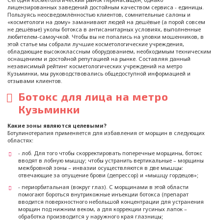
лицензированных заведений достойным качеством сервиса - единицы.
Пользуясь неосведомлённостью клиентов, сомнительные салоны и
«косметологи на дому» заманивают людей на дешёвые (а порой совсем
не дешёвые) уколы ботокса в антисанитарных условиях, выполненные
любителем-самоучкой. Чтобы вы не попались на уловки мошенников, в
этой статье мы собрали лучшие косметологические учреждения,
обладающие высококлассным оборудованием, необходимым техническим
оснащением и достойной репутацией на рынке. Составляя данный
независимый рейтинг косметологических учреждений на метро
Кузьминки, мы руководствовались общедоступной информацией и
отзывами клиентов.
Ботокс для лица на метро
Кузьминки
Какие зоны являются целевыми?
Ботулинотерапия применяется для избавления от морщин в следующих
областях:
- лоб. Для того чтобы скорректировать поперечные морщины, ботокс
вводят в лобную мышцу; чтобы устранить вертикальные – морщины
межбровной зоны – инвазии осуществляются в две мышцы:
отвечающие за опущение брови (депрессор) и «мышцу гордецов»;
- периорбитальная (вокруг глаз). С морщинами в этой области
помогают бороться внутрикожные инъекции ботокса (препарат
вводится поверхностного небольшой концентрации для устранения
морщин под нижним веком, а для коррекции гусиных лапок –
обработка производится у наружного края глазницы;