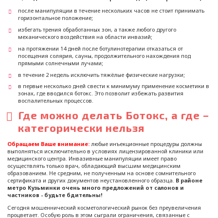
после манипуляции в течение нескольких часов не стоит принимать
горизонтальное положение;
избегать трения обработанных зон, а также любого другого
механического воздействия на области инвазий;
на протяжении 14 дней после ботулинотерапии отказаться от
посещения солярия, сауны, продолжительного нахождения под
прямыми солнечными лучами;
в течение 2 недель исключить тяжёлые физические нагрузки;
в первые несколько дней свести к минимуму применение косметики в
зонах, где вводился ботокс. Это позволит избежать развития
воспалительных процессов.
Где можно делать Ботокс, а где –
категорически нельзя
Обращаем Ваше внимание:
любые инъекционные процедуры должны
выполняться исключительно в условиях лицензированной клиники или
медицинского центра. Инвазивные манипуляции имеет право
осуществлять только врач, обладающий высшим медицинским
образованием. Не средним, не полученным на основе сомнительного
сертификата и других документов неустановленного образца.
В районе
метро Кузьминки очень много предложений от салонов и
частников - будьте бдительны!
Сегодня мошеннический косметологический рынок без преувеличения
процветает. Особую роль в этом сыграли ограничения, связанные с