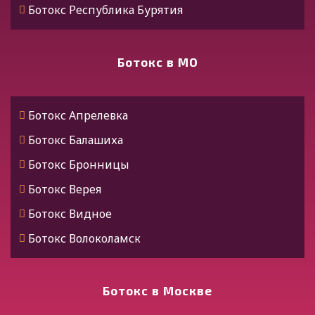
Ботокс Республика Бурятия
Ботокс Улан-Удэ
Ботокс Алтай
Ботокс в МО
Ботокс Горно-Алтайск
Ботокс Дагестан
Ботокс Апрелевка
Ботокс Махачкала
Ботокс Балашиха
Ботокс Хасавюрт
Ботокс Бронницы
Ботокс Каспийск
Ботокс Верея
Ботокс Дербент
Ботокс Видное
Ботокс Ингушетия
Ботокс Волоколамск
Ботокс Назрань
Ботокс Воскресенск
Ботокс Нальчик
Ботокс Высоковск
Ботокс в Москве
Ботокс Калмыкия
Ботокс Голицыно