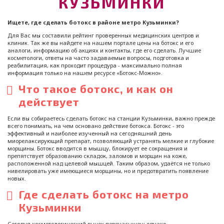
КУЗЬМИНКИ
Ищете, где сделать ботокс в районе метро Кузьминки?
Для Вас мы составили рейтинг проверенных медицинских центров и
клиник. Так же вы найдете на нашем портале цены на ботокс и его
аналоги, информацию об акциях и контакты, где его сделать. Лучшие
косметологи, ответы на часто задаваемые вопросы, подготовка и
реабилитация, как проходит процедура - максимально полная
информация только на нашем ресурсе «Ботокс-Можно».
Что такое ботокс, и как он
действует
Если вы собираетесь сделать ботокс на станции Кузьминки, важно прежде
всего понимать, на чем основано действие ботокса. Ботокс - это
эффективный и наиболее изученный на сегодняшний день
миорелаксирующий препарат, позволяющий устранять мелкие и глубокие
морщины. Ботокс вводится в мышцу, блокирует ее сокращения и
препятствует образованию складок, заломов и морщин на коже,
расположенной над целевой мышцей. Таким образом, удаётся не только
нивелировать уже имеющиеся морщины, но и предотвратить появление
новых.
Где сделать ботокс на метро
Кузьминки
Сегодня косметологический рынок перенасыщен; однако