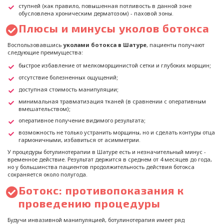
ступней (как правило, повышенная потливость в данной зоне
обусловлена хроническим дерматозом) - паховой зоны.
Плюсы и минусы уколов ботокса
Воспользовавшись
уколами ботокса в Шатуре
, пациенты получают
следующие преимущества:
быстрое избавление от мелкоморщинистой сетки и глубоких морщин;
отсутствие болезненных ощущений;
доступная стоимость манипуляции;
минимальная травматизация тканей (в сравнении с оперативным
вмешательством);
оперативное получение видимого результата;
возможность не только устранить морщины, но и сделать контуры отца
гармоничными, избавиться от асимметрии.
У процедуры ботулинотерапии в Шатуре есть и незначительный минус -
временное действие. Результат держится в среднем от 4 месяцев до года,
но у большинства пациентов продолжительность действия ботокса
сохраняется около полугода.
Ботокс: противопоказания к
проведению процедуры
Будучи инвазивной манипуляцией, ботулинотерапия имеет ряд