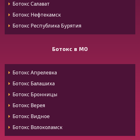
Ботокс Салават
Ботокс Нефтекамск
Ботокс Республика Бурятия
Ботокс Улан-Удэ
Ботокс Алтай
Ботокс в МО
Ботокс Горно-Алтайск
Ботокс Дагестан
Ботокс Апрелевка
Ботокс Махачкала
Ботокс Балашиха
Ботокс Хасавюрт
Ботокс Бронницы
Ботокс Каспийск
Ботокс Верея
Ботокс Дербент
Ботокс Видное
Ботокс Ингушетия
Ботокс Волоколамск
Ботокс Назрань
Ботокс Воскресенск