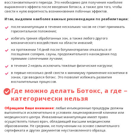
восстановительного периода. Это необходимо для получения наиболее
выраженного эффекта после введения ботокса, а также для того, чтобы
свести к нулю вероятность возникновения побочных эффектов.
Итак, выделим наиболее важные рекомендации по реабилитации:
после манипуляции в течение нескольких часов не стоит принимать
горизонтальное положение;
избегать трения обработанных зон, а также любого другого
механического воздействия на области инвазий;
на протяжении 14 дней после ботулинотерапии отказаться от
посещения солярия, сауны, продолжительного нахождения под
прямыми солнечными лучами;
в течение 2 недель исключить тяжёлые физические нагрузки;
в первые несколько дней свести к минимуму применение косметики в
зонах, где вводился ботокс. Это позволит избежать развития
воспалительных процессов.
Где можно делать Ботокс, а где –
категорически нельзя
Обращаем Ваше внимание:
любые инъекционные процедуры должны
выполняться исключительно в условиях лицензированной клиники или
медицинского центра. Инвазивные манипуляции имеет право
осуществлять только врач, обладающий высшим медицинским
образованием. Не средним, не полученным на основе сомнительного
сертификата и других документов неустановленного образца.