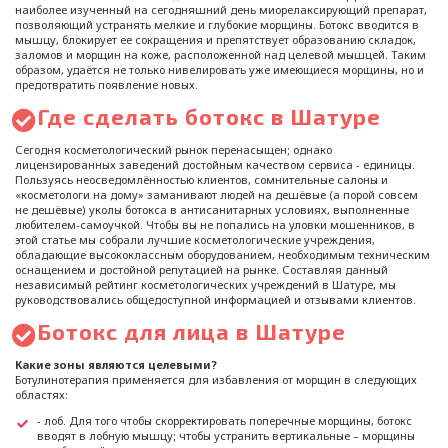
наиболее изученный на сегодняшний день миорелаксирующий препарат,
позволяющий устранять мелкие и глубокие морщины. Ботокс вводится в
мышцу, блокирует ее сокращения и препятствует образованию складок,
заломов и морщин на коже, расположенной над целевой мышцей. Таким
образом, удаётся не только нивелировать уже имеющиеся морщины, но и
предотвратить появление новых.
Где сделать ботокс в Шатуре
Сегодня косметологический рынок перенасыщен; однако
лицензированных заведений достойным качеством сервиса - единицы.
Пользуясь неосведомлённостью клиентов, сомнительные салоны и
«косметологи на дому» заманивают людей на дешёвые (а порой совсем
не дешёвые) уколы ботокса в антисанитарных условиях, выполненные
любителем-самоучкой. Чтобы вы не попались на уловки мошенников, в
этой статье мы собрали лучшие косметологические учреждения,
обладающие высококлассным оборудованием, необходимым техническим
оснащением и достойной репутацией на рынке. Составляя данный
независимый рейтинг косметологических учреждений в Шатуре, мы
руководствовались общедоступной информацией и отзывами клиентов.
Ботокс для лица в Шатуре
Какие зоны являются целевыми?
Ботулинотерапия применяется для избавления от морщин в следующих
областях:
- лоб. Для того чтобы скорректировать поперечные морщины, ботокс
вводят в лобную мышцу; чтобы устранить вертикальные – морщины