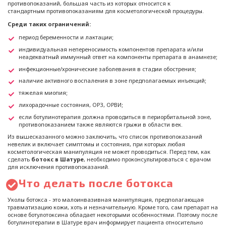
противопоказаний, большая часть из которых относится к
стандартным противопоказаниям для косметологической процедуры.
Среди таких ограничений:
период беременности и лактации;
индивидуальная непереносимость компонентов препарата и/или
неадекватный иммунный ответ на компоненты препарата в анамнезе;
инфекционные/хронические заболевания в стадии обострения;
наличие активного воспаления в зоне предполагаемых инъекций;
тяжелая миопия;
лихорадочные состояния, ОРЗ, ОРВИ;
если ботулинотерапия должна проводиться в периорбитальной зоне,
противопоказанием также являются грыжи в области век.
Из вышесказанного можно заключить, что список противопоказаний
невелик и включает симптомы и состояния, при которых любая
косметологическая манипуляция не может проводиться. Перед тем, как
сделать
ботокс в Шатуре
, необходимо проконсультироваться с врачом
для исключения противопоказаний.
Что делать после ботокса
Уколы ботокса - это малоинвазивная манипуляция, предполагающая
травматизацию кожи, хоть и незначительную. Кроме того, сам препарат на
основе ботулотоксина обладает некоторыми особенностями. Поэтому после
ботулинотерапии в Шатуре врач информирует пациента относительно