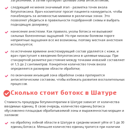
загрязнений, а затем протирает целевые зоны антисептиком;
следующий не менее значимый этап - разметка точек вкола
ботулотоксина. Врач-косметолог просит пациента нахмуриться, чтобы
понаблюдать за активностью мимики в различных зонах. Это
позволяет убедиться в правильности подобранной схемы и выбрать
подходящую дозировку;
нанесение анестезии. Как правило, уколы ботокса не вызывают
сильных болезненных ощущений. Но при низком болевом пороге
неприятные ощущения все же возможны, поэтому местная анестезия
используется;
по истечении времени анестезирующий состав удаляется с кожи, и
врач приступает к введению ботулотоксина в целевые мышцы. При
стандартной разметке расстояние между точками инвазий составляет
от 1,5 до 2 сантиметров. Конкретное количество точек вкола
определяется размером области обработки;
по окончании инъекций зона обработки снова протирается
антисептическим составом, чтобы избежать развития воспалительных
процессов.
Сколько стоит ботокс в Шатуре
Стоимость процедуры ботулинотерапии в Шатуре зависит от количества
вводимых единиц. В свою очередь, количество единиц Ботокса
обусловлено площадью обрабатываемой зоны и выраженностью морщин и
заломов:
на обработку лобной области в Шатуре в среднем может уйти от 5 до 30
единиц Ботокса. Меньшее количество единиц тратится при наличии