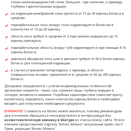
только мелкоморщинистой сетки, большее - при наличии, к примеру,
глубоких горизонтальных морщин;
на коррекцию межбровной зоны тратится от 15 до 30 единиц Ботокса в
среднем;
периорбитальная зона (вокруг глаз) корректируется Ботоксом в
количестве от 10 до 20 единиц;
область носа требует в среднем от 2 (при мелких морщинах) до 10
единиц препарата;
периорбитальная область (вокруг губ) корректируется при помощи 4-16
единиц Ботокса;
довольно обширная зона шеи и декольте требует от 60 и более единиц
Ботокса для полноценной коррекции;
в случае устранения гипергидроза, к примеру, в области
подмышечных впадин, применяется в среднем от 60 до 200 единиц
Ботокса.
Дозировка определяется с учётом индивидуальных особенностей
организма пациента - таких, как строение лица, глубина морщин и
складок, активность мимики. Подобные характеристики помогают врачу-
косметологу определить, какое количество единиц Ботокса необходимо
вводить для получения необходимого результата.
ВНИМАНИЕ!
Стоимость на ботокс может меняться, поэтому рекомендуем
для уточнения обращаться непосредственно в интересующую Вас
косметологическую клинику в Шатуре
из списка внизу сайта. Не все
клиники предоставляют порталу "Ботокс-Можно" актуальный прайс-лист!
Прим. редакции 'Ботокс-Можно'