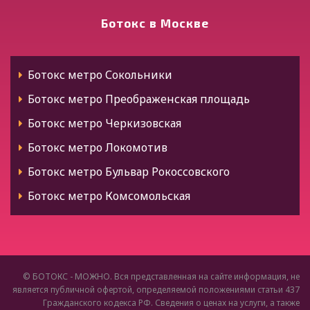
Ботокс Нальчик
Ботокс Высоковск
Ботокс в Москве
Ботокс Калмыкия
Ботокс Голицыно
Ботокс Элиста
Ботокс Дедовск
Ботокс метро Сокольники
Ботокс Черкесск
Ботокс Дзержинский
Ботокс метро Преображенская площадь
Ботокс Карачаевск
Ботокс Дмитров
Ботокс метро Черкизовская
Ботокс Карелия
Ботокс Долгопрудный
Ботокс метро Локомотив
Ботокс Петрозаводск
Ботокс Домодедово
Ботокс метро Бульвар Рокоссовского
Ботокс Коми
Ботокс Дрезна
Ботокс метро Комсомольская
Ботокс Сыктывкар
Ботокс Дубна
Ботокс метро Красные Ворота
Ботокс Ухта
Ботокс Егорьевск
Ботокс метро Чистые пруды
Ботокс Воркута
Ботокс Жуковский
Ботокс метро Сретенский бульвар
© БОТОКС - МОЖНО. Вся представленная на сайте информация, не
Ботокс Марий Эл
Ботокс Зарайск
является публичной офертой, определяемой положениями статьи 437
Ботокс метро Каланчёвская
Ботокс Йошкар-Ола
Гражданского кодекса РФ. Сведения о ценах на услуги, а также