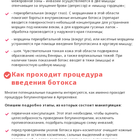
межбровной зоны – инвазии осуществляются в две мышцы:
отвечающие за опущение брови (депрессор) и «мышцу гордецов»;
- периорбитальная (вокруг глаз). С морщинами в этой области
помогают бороться внутрикожные инъекции ботокса (препарат
вводится поверхностного небольшой концентрации для устранения
морщин под нижним веком, а для коррекции гусиных лапок –
обработка производится у наружного края глазницы;
- морщины периорбитальной зоны (вокруг рта), или кисетные морщины
устраняются при помощи введения ботулотоксина в круговую мышцу;
- шея. Чувствительная тонкая кожа этой области подвержена
образованию «колец Венеры», а также вертикальных тяжей. При
наличии таких показаний ботокс вводят в тяжи (мышцы) и
поверхностную шейную мышцу.
Как проходит процедура
введения ботокса
Многие потенциальные пациенты интересуются, как именно проходит
процедура ботулинотерапии в Арпрелевке.
Опишем подробно этапы, из которых состоит манипуляция:
первичная консультация. Этот этап необходим, чтобы оценить
целесообразность проведения ботулинотерапии, исключить
противопоказания, подобрать подходящую схему инвазий;
перед проведением уколов ботокса врач-косметолог очищает кожные
покровы от остатков косметики, сальных выделений и прочих