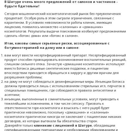
В Шатуре
очень много предложений от салонов и частников -
будьте бдительны!
Сегодня мошеннический косметологический рынок без преувеличения
процветает. Особую роль в этом сыграли ограничения, связанные с
карантином. В условиях невозможности работы клиник, имеющих
лицензию, появилось множество «салонных» и «домашних»
косметологов. Результаты выдачи поисковиков изобилуют предложениями
сделать «ботокс дома» или «ботокс в салоне».
Итак, каковы самые серьезные риски, ассоциированные с
ботулинотерапией на дому или в салоне:
вам могут ввести несертифицированный препарат. Несертифицированный
продукт способен провоцировать возникновение воспалительных реакций,
слишком сильного отека. Зачастую «домашние косметологи» используют
вместо Ботокса дешевые синтетические подделки, и пациентам
впоследствии приходится обращаться к хирургу и другим врачам для
разрешения проблемы;
на дому не могут соблюдаться дезинфекционные меры. Инъекции Ботокса
должны проводиться лишь с использованием стерильных игл, перчаток в
специальных помещениях, где соблюдаются правила антисептики и
асептики;
инъекции, выполненные в сомнительных условиях, могут приводить к
тяжелейшим осложнениям, в том числе сепсису. Призвать к
ответственности горе-косметолога и взыскать с него ущерб будет
практически невозможно, поскольку «домашние» и «салонные»
косметологи практически никогда не заключают с пациентами никаких
договоров, из которых вытекали бы обязательства сторон.
Доверяйте только
клиникам с лицензией в Шатуре
, обладающим
сертифицированными препаратами и необходимым оборудованием и