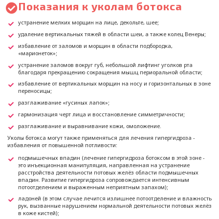
Показания к уколам ботокса
устранение мелких морщин на лице, декольте, шее;
удаление вертикальных тяжей в области шеи, а также колец Венеры;
избавление от заломов и морщин в области подбородка,
«марионеток»;
устранение заломов вокруг губ, небольшой лифтинг уголков рта
благодаря прекращению сокращения мышц периоральной области;
избавление от вертикальных морщин на носу и горизонтальных в зоне
переносицы;
разглаживание «гусиных лапок»;
гармонизация черт лица и восстановление симметричности;
разглаживание и выравнивание кожи, омоложение.
Уколы ботокса могут также применяться для лечения гипергидроза -
избавления от повышенной потливости:
подмышечных впадин (лечение гипергидроза ботоксом в этой зоне -
это инъекционная манипуляция, направленная на устранение
расстройства деятельности потовых желёз области подмышечных
впадин. Развитие гипергидроза сопровождается интенсивным
потоотделением и выраженным неприятным запахом);
ладоней (в этом случае лечится излишнее потоотделение и влажность
рук, вызванные нарушением нормальной деятельности потовых желёз
в коже кистей);