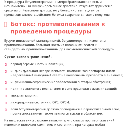
У процедуры ботулинотерапии на метро Братиславская есть и
незначительный минус - временное действие. Результат держится в
среднем от 4 месяцев до года, но у большинства пациентов
продолжительность действия ботокса сохраняется около полугода.
Ботокс: противопоказания к
проведению процедуры
Будучи инвазивной манипуляцией, ботулинотерапия имеет ряд
противопоказаний, большая часть из которых относится к
стандартным противопоказаниям для косметологической процедуры.
Среди таких ограничений:
период беременности и лактации;
индивидуальная непереносимость компонентов препарата и/или
неадекватный иммунный ответ на компоненты препарата в анамнезе;
инфекционные/хронические заболевания в стадии обострения;
наличие активного воспаления в зоне предполагаемых инъекций;
тяжелая миопия;
лихорадочные состояния, ОРЗ, ОРВИ;
если ботулинотерапия должна проводиться в периорбитальной зоне,
противопоказанием также являются грыжи в области век.
Из вышесказанного можно заключить, что список противопоказаний
невелик и включает симптомы и состояния, при которых любая