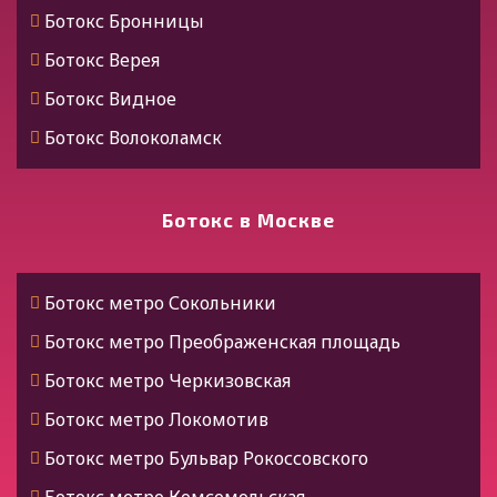
Ботокс Хасавюрт
Ботокс Бронницы
Ботокс Каспийск
Ботокс Верея
Ботокс Дербент
Ботокс Видное
Ботокс Ингушетия
Ботокс Волоколамск
Ботокс Назрань
Ботокс Воскресенск
Ботокс Нальчик
Ботокс Высоковск
Ботокс в Москве
Ботокс Калмыкия
Ботокс Голицыно
Ботокс Элиста
Ботокс Дедовск
Ботокс метро Сокольники
Ботокс Черкесск
Ботокс Дзержинский
Ботокс метро Преображенская площадь
Ботокс Карачаевск
Ботокс Дмитров
Ботокс метро Черкизовская
Ботокс Карелия
Ботокс Долгопрудный
Ботокс метро Локомотив
Ботокс Петрозаводск
Ботокс Домодедово
Ботокс метро Бульвар Рокоссовского
Ботокс Коми
Ботокс Дрезна