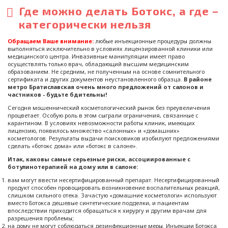
Где можно делать Ботокс, а где –
категорически нельзя
Обращаем Ваше внимание:
любые инъекционные процедуры должны
выполняться исключительно в условиях лицензированной клиники или
медицинского центра. Инвазивные манипуляции имеет право
осуществлять только врач, обладающий высшим медицинским
образованием. Не средним, не полученным на основе сомнительного
сертификата и других документов неустановленного образца.
В районе
метро Братиславская очень много предложений от салонов и
частников - будьте бдительны!
Сегодня мошеннический косметологический рынок без преувеличения
процветает. Особую роль в этом сыграли ограничения, связанные с
карантином. В условиях невозможности работы клиник, имеющих
лицензию, появилось множество «салонных» и «домашних»
косметологов. Результаты выдачи поисковиков изобилуют предложениями
сделать «ботокс дома» или «ботокс в салоне».
Итак, каковы самые серьезные риски, ассоциированные с
ботулинотерапией на дому или в салоне:
вам могут ввести несертифицированный препарат. Несертифицированный
продукт способен провоцировать возникновение воспалительных реакций,
слишком сильного отека. Зачастую «домашние косметологи» используют
вместо Ботокса дешевые синтетические подделки, и пациентам
впоследствии приходится обращаться к хирургу и другим врачам для
разрешения проблемы;
на дому не могут соблюдаться дезинфекционные меры. Инъекции Ботокса