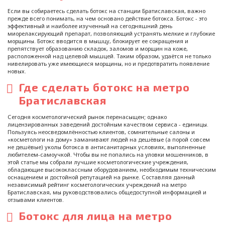
Если вы собираетесь сделать ботокс на станции Братиславская, важно
прежде всего понимать, на чем основано действие ботокса. Ботокс - это
эффективный и наиболее изученный на сегодняшний день
миорелаксирующий препарат, позволяющий устранять мелкие и глубокие
морщины. Ботокс вводится в мышцу, блокирует ее сокращения и
препятствует образованию складок, заломов и морщин на коже,
расположенной над целевой мышцей. Таким образом, удаётся не только
нивелировать уже имеющиеся морщины, но и предотвратить появление
новых.
Где сделать ботокс на метро
Братиславская
Сегодня косметологический рынок перенасыщен; однако
лицензированных заведений достойным качеством сервиса - единицы.
Пользуясь неосведомлённостью клиентов, сомнительные салоны и
«косметологи на дому» заманивают людей на дешёвые (а порой совсем
не дешёвые) уколы ботокса в антисанитарных условиях, выполненные
любителем-самоучкой. Чтобы вы не попались на уловки мошенников, в
этой статье мы собрали лучшие косметологические учреждения,
обладающие высококлассным оборудованием, необходимым техническим
оснащением и достойной репутацией на рынке. Составляя данный
независимый рейтинг косметологических учреждений на метро
Братиславская, мы руководствовались общедоступной информацией и
отзывами клиентов.
Ботокс для лица на метро