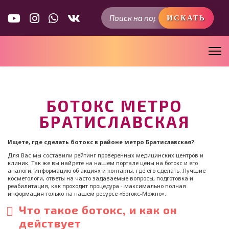
Искать...
ИСКАТЬ
БОТОКС МЕТРО
БРАТИСЛАВСКАЯ
Ищете, где сделать ботокс в районе метро Братиславская?
Для Вас мы составили рейтинг проверенных медицинских центров и
клиник. Так же вы найдете на нашем портале цены на ботокс и его
аналоги, информацию об акциях и контакты, где его сделать. Лучшие
косметологи, ответы на часто задаваемые вопросы, подготовка и
реабилитация, как проходит процедура - максимально полная
информация только на нашем ресурсе «Ботокс-Можно».
Что такое ботокс, и как он
действует