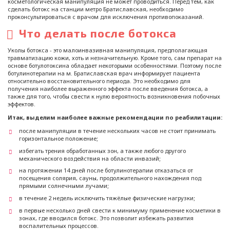
косметологическая манипуляция не может проводиться. Перед тем, как
сделать ботокс на станции метро Братиславская, необходимо
проконсультироваться с врачом для исключения противопоказаний.
Что делать после ботокса
Уколы ботокса - это малоинвазивная манипуляция, предполагающая
травматизацию кожи, хоть и незначительную. Кроме того, сам препарат на
основе ботулотоксина обладает некоторыми особенностями. Поэтому после
ботулинотерапии на м. Братиславская врач информирует пациента
относительно восстановительного периода. Это необходимо для
получения наиболее выраженного эффекта после введения ботокса, а
также для того, чтобы свести к нулю вероятность возникновения побочных
эффектов.
Итак, выделим наиболее важные рекомендации по реабилитации:
после манипуляции в течение нескольких часов не стоит принимать
горизонтальное положение;
избегать трения обработанных зон, а также любого другого
механического воздействия на области инвазий;
на протяжении 14 дней после ботулинотерапии отказаться от
посещения солярия, сауны, продолжительного нахождения под
прямыми солнечными лучами;
в течение 2 недель исключить тяжёлые физические нагрузки;
в первые несколько дней свести к минимуму применение косметики в
зонах, где вводился ботокс. Это позволит избежать развития
воспалительных процессов.