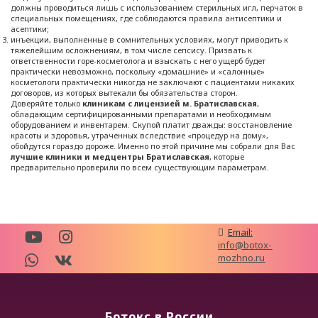
должны проводиться лишь с использованием стерильных игл, перчаток в
специальных помещениях, где соблюдаются правила антисептики и
асептики;
инъекции, выполненные в сомнительных условиях, могут приводить к
тяжелейшим осложнениям, в том числе сепсису. Призвать к
ответственности горе-косметолога и взыскать с него ущерб будет
практически невозможно, поскольку «домашние» и «салонные»
косметологи практически никогда не заключают с пациентами никаких
договоров, из которых вытекали бы обязательства сторон.
Доверяйте только
клиникам с лицензией м. Братиславская
,
обладающим сертифицированными препаратами и необходимым
оборудованием и инвентарем. Скупой платит дважды: восстановление
красоты и здоровья, утраченных вследствие «процедур на дому»,
обойдутся гораздо дороже. Именно по этой причине мы собрали для Вас
лучшие клиники и медцентры Братиславская
, которые
предварительно проверили по всем существующим параметрам.
Email:
info@botox-
mozhno.ru
Ботокс в России