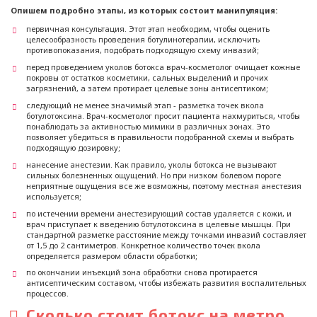
Опишем подробно этапы, из которых состоит манипуляция:
первичная консультация. Этот этап необходим, чтобы оценить
целесообразность проведения ботулинотерапии, исключить
противопоказания, подобрать подходящую схему инвазий;
перед проведением уколов ботокса врач-косметолог очищает кожные
покровы от остатков косметики, сальных выделений и прочих
загрязнений, а затем протирает целевые зоны антисептиком;
следующий не менее значимый этап - разметка точек вкола
ботулотоксина. Врач-косметолог просит пациента нахмуриться, чтобы
понаблюдать за активностью мимики в различных зонах. Это
позволяет убедиться в правильности подобранной схемы и выбрать
подходящую дозировку;
нанесение анестезии. Как правило, уколы ботокса не вызывают
сильных болезненных ощущений. Но при низком болевом пороге
неприятные ощущения все же возможны, поэтому местная анестезия
используется;
по истечении времени анестезирующий состав удаляется с кожи, и
врач приступает к введению ботулотоксина в целевые мышцы. При
стандартной разметке расстояние между точками инвазий составляет
от 1,5 до 2 сантиметров. Конкретное количество точек вкола
определяется размером области обработки;
по окончании инъекций зона обработки снова протирается
антисептическим составом, чтобы избежать развития воспалительных
процессов.
Сколько стоит ботокс на метро