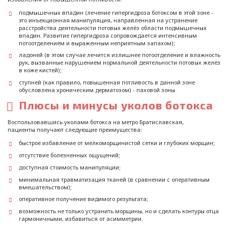
подмышечных впадин (лечение гипергидроза ботоксом в этой зоне -
это инъекционная манипуляция, направленная на устранение
расстройства деятельности потовых желёз области подмышечных
впадин. Развитие гипергидроза сопровождается интенсивным
потоотделением и выраженным неприятным запахом);
ладоней (в этом случае лечится излишнее потоотделение и влажность
рук, вызванные нарушением нормальной деятельности потовых желёз
в коже кистей);
ступней (как правило, повышенная потливость в данной зоне
обусловлена хроническим дерматозом) - паховой зоны.
Плюсы и минусы уколов ботокса
Воспользовавшись уколами ботокса на метро Братиславская,
пациенты получают следующие преимущества:
быстрое избавление от мелкоморщинистой сетки и глубоких морщин;
отсутствие болезненных ощущений;
доступная стоимость манипуляции;
минимальная травматизация тканей (в сравнении с оперативным
вмешательством);
оперативное получение видимого результата;
возможность не только устранить морщины, но и сделать контуры отца
гармоничными, избавиться от асимметрии.