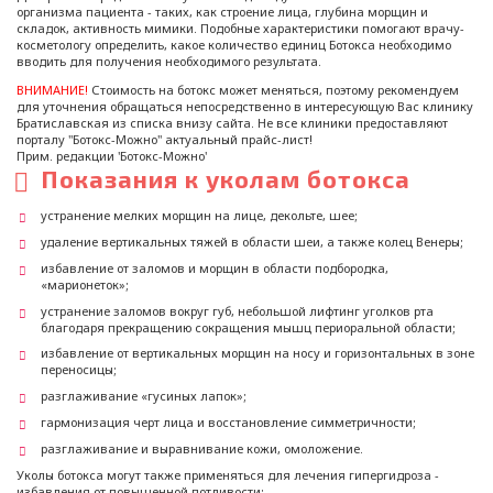
организма пациента - таких, как строение лица, глубина морщин и
складок, активность мимики. Подобные характеристики помогают врачу-
косметологу определить, какое количество единиц Ботокса необходимо
вводить для получения необходимого результата.
ВНИМАНИЕ!
Стоимость на ботокс может меняться, поэтому рекомендуем
для уточнения обращаться непосредственно в интересующую Вас клинику
Братиславская из списка внизу сайта. Не все клиники предоставляют
порталу "Ботокс-Можно" актуальный прайс-лист!
Прим. редакции 'Ботокс-Можно'
Показания к уколам ботокса
устранение мелких морщин на лице, декольте, шее;
удаление вертикальных тяжей в области шеи, а также колец Венеры;
избавление от заломов и морщин в области подбородка,
«марионеток»;
устранение заломов вокруг губ, небольшой лифтинг уголков рта
благодаря прекращению сокращения мышц периоральной области;
избавление от вертикальных морщин на носу и горизонтальных в зоне
переносицы;
разглаживание «гусиных лапок»;
гармонизация черт лица и восстановление симметричности;
разглаживание и выравнивание кожи, омоложение.
Уколы ботокса могут также применяться для лечения гипергидроза -
избавления от повышенной потливости: