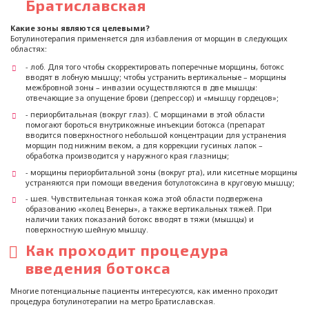
Братиславская
Какие зоны являются целевыми?
Ботулинотерапия применяется для избавления от морщин в следующих
областях:
- лоб. Для того чтобы скорректировать поперечные морщины, ботокс
вводят в лобную мышцу; чтобы устранить вертикальные – морщины
межбровной зоны – инвазии осуществляются в две мышцы:
отвечающие за опущение брови (депрессор) и «мышцу гордецов»;
- периорбитальная (вокруг глаз). С морщинами в этой области
помогают бороться внутрикожные инъекции ботокса (препарат
вводится поверхностного небольшой концентрации для устранения
морщин под нижним веком, а для коррекции гусиных лапок –
обработка производится у наружного края глазницы;
- морщины периорбитальной зоны (вокруг рта), или кисетные морщины
устраняются при помощи введения ботулотоксина в круговую мышцу;
- шея. Чувствительная тонкая кожа этой области подвержена
образованию «колец Венеры», а также вертикальных тяжей. При
наличии таких показаний ботокс вводят в тяжи (мышцы) и
поверхностную шейную мышцу.
Как проходит процедура
введения ботокса
Многие потенциальные пациенты интересуются, как именно проходит
процедура ботулинотерапии на метро Братиславская.