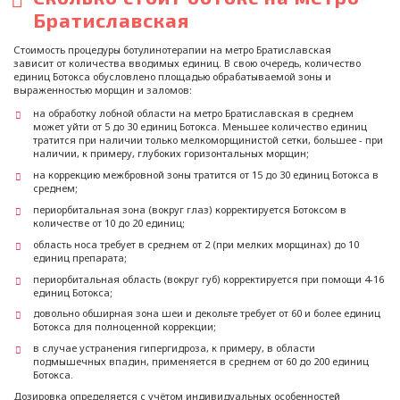
Братиславская
Стоимость процедуры ботулинотерапии на метро Братиславская
зависит от количества вводимых единиц. В свою очередь, количество
единиц Ботокса обусловлено площадью обрабатываемой зоны и
выраженностью морщин и заломов:
на обработку лобной области на метро Братиславская в среднем
может уйти от 5 до 30 единиц Ботокса. Меньшее количество единиц
тратится при наличии только мелкоморщинистой сетки, большее - при
наличии, к примеру, глубоких горизонтальных морщин;
на коррекцию межбровной зоны тратится от 15 до 30 единиц Ботокса в
среднем;
периорбитальная зона (вокруг глаз) корректируется Ботоксом в
количестве от 10 до 20 единиц;
область носа требует в среднем от 2 (при мелких морщинах) до 10
единиц препарата;
периорбитальная область (вокруг губ) корректируется при помощи 4-16
единиц Ботокса;
довольно обширная зона шеи и декольте требует от 60 и более единиц
Ботокса для полноценной коррекции;
в случае устранения гипергидроза, к примеру, в области
подмышечных впадин, применяется в среднем от 60 до 200 единиц
Ботокса.
Дозировка определяется с учётом индивидуальных особенностей