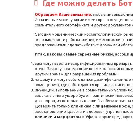
Где можно делать Бот
Обращаем Ваше внимание:
любые инъекционные
Инвазивные манипуляции имеет право осуществля
сомнительного сертификата и других документов 
Сегодня мошеннический косметологический рынок 
невозможности работы клиник, имеющих лицензию
предложениями сделать «ботокс дома» или «боток
Итак, каковы самые серьезные риски, ассоции
вам могут ввести несертифицированный препарат
отека. Зачастую «домашние косметологи» использ
другим врачам для разрешения проблемы;
на дому не могут соблюдаться дезинфекционные м
помещениях, где соблюдаются правила антисептики
инъекции, выполненные в сомнительных условиях, 
взыскать с него ущерб будет практически невозм
договоров, из которых вытекали бы обязательства 
Доверяйте только
клиникам с лицензией в Уфе
,
восстановление красоты и здоровья, утраченных в
клиники и медцентры в Уфе
, которые предвари