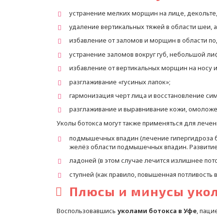
устранение мелких морщин на лице, декольте,
удаление вертикальных тяжей в области шеи, 
избавление от заломов и морщин в области по
устранение заломов вокруг губ, небольшой л
избавление от вертикальных морщин на носу и
разглаживание «гусиных лапок»;
гармонизация черт лица и восстановление си
разглаживание и выравнивание кожи, омоложе
Уколы ботокса могут также применяться для лечен
подмышечных впадин (лечение гипергидроза бо
желёз области подмышечных впадин. Развити
ладоней (в этом случае лечится излишнее пот
ступней (как правило, повышенная потливость
Плюсы и минусы укол
Воспользовавшись
уколами ботокса в Уфе
, пац