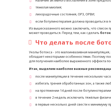
наличие активного воспаления в зоне предпол
тяжелая миопия;
лихорадочные состояния, ОРЗ, ОРВИ;
если ботулинотерапия должна проводиться в п
Из вышесказанного можно заключить, что список 
может проводиться. Перед тем, как сделать
боток
Что делать после бот
Уколы ботокса - это малоинвазивная манипуляция,
обладает некоторыми особенностями. Поэтому пос
для получения наиболее выраженного эффекта посл
Итак, выделим наиболее важные рекомендаци
после манипуляции в течение нескольких часо
избегать трения обработанных зон, а также лю
на протяжении 14 дней после ботулинотерапи
в течение 2 недель исключить тяжёлые физиче
в первые несколько дней свести к минимуму п