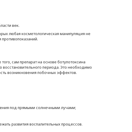
ласти век.
торых любая косметологическая манипуляция не
я противопоказаний.
того, сам препарат на основе ботулотоксина
о восстановительного периода. Это необходимо
ность возникновения побочных эффектов.
ждения под прямыми солнечными лучами;
бежать развития воспалительных процессов.