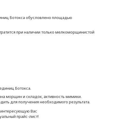
единиц Ботокса обусловлено площадью
ц тратится при наличии только мелкоморщинистой
 единиц Ботокса.
ина морщин и складок, активность мимики.
дить для получения необходимого результата.
в интересующую Вас
туальный прайс-лист!