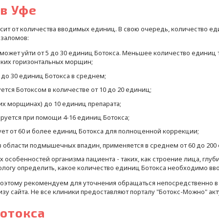
 в Уфе
сит от количества вводимых единиц. В свою очередь, количество 
 заломов:
 может уйти от 5 до 30 единиц Ботокса. Меньшее количество едини
боких горизонтальных морщин;
 до 30 единиц Ботокса в среднем;
ется Ботоксом в количестве от 10 до 20 единиц;
ких морщинах) до 10 единиц препарата;
ируется при помощи 4-16 единиц Ботокса;
ет от 60 и более единиц Ботокса для полноценной коррекции;
 в области подмышечных впадин, применяется в среднем от 60 до 200
особенностей организма пациента - таких, как строение лица, глуб
логу определить, какое количество единиц Ботокса необходимо вво
 поэтому рекомендуем для уточнения обращаться непосредственно 
изу сайта. Не все клиники предоставляют порталу "Ботокс-Можно" ак
ботокса