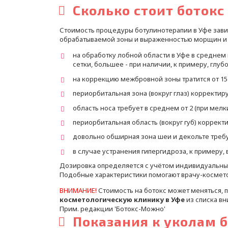
Сколько стоит ботокс
Стоимость процедуры ботулинотерапии в Уфе зави
обрабатываемой зоны и выраженностью морщин и
на обработку лобной области в Уфе в среднем
сетки, большее - при наличии, к примеру, глу
на коррекцию межбровной зоны тратится от 15
периорбитальная зона (вокруг глаз) корректиру
область носа требует в среднем от 2 (при мел
периорбитальная область (вокруг губ) коррект
довольно обширная зона шеи и декольте требу
в случае устранения гипергидроза, к примеру,
Дозировка определяется с учётом индивидуальных 
Подобные характеристики помогают врачу-космето
ВНИМАНИЕ!
Стоимость на ботокс может меняться,
косметологическую клинику в Уфе
из списка вн
Прим. редакции 'Ботокс-Можно'
Показания к уколам 