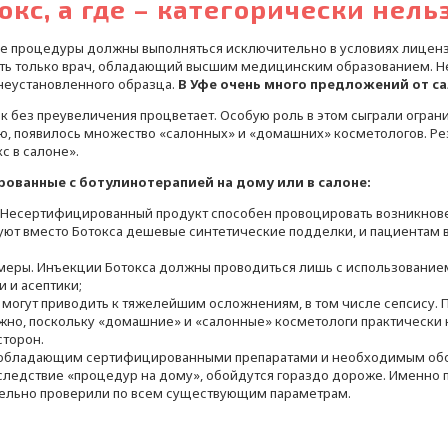
окс, а где – категорически нель
 процедуры должны выполняться исключительно в условиях лиценз
ть только врач, обладающий высшим медицинским образованием. Не
неустановленного образца.
В Уфе
очень много предложений от са
без преувеличения процветает. Особую роль в этом сыграли огранич
, появилось множество «салонных» и «домашних» косметологов. Ре
с в салоне».
рованные с ботулинотерапией на дому или в салоне:
. Несертифицированный продукт способен провоцировать возникнов
уют вместо Ботокса дешевые синтетические подделки, и пациентам в
еры. Инъекции Ботокса должны проводиться лишь с использованием
 и асептики;
могут приводить к тяжелейшим осложнениям, в том числе сепсису. П
ожно, поскольку «домашние» и «салонные» косметологи практически 
сторон.
 обладающим сертифицированными препаратами и необходимым обор
следствие «процедур на дому», обойдутся гораздо дороже. Именно 
тельно проверили по всем существующим параметрам.