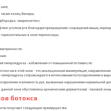
 шее;
а также колец Венеры;
дбородка, «марионеток»;
ифтинг уголков рта благодаря прекращению сокращения мышц периор
 горизонтальных в зоне переносицы;
мметричности;
ние.
ия гипергидроза - избавления от повышенной потливости:
токсом в этой зоне - это инъекционная манипуляция, направленная
е гипергидроза сопровождается интенсивным потоотделением и выр
оотделение и влажность рук, вызванные нарушением нормальной дея
 в данной зоне обусловлена хроническим дерматозом) - паховой зоны
ов ботокса
иенты получают следующие преимущества: