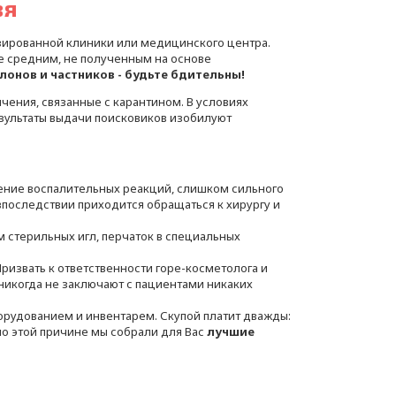
зя
ированной клиники или медицинского центра.
 средним, не полученным на основе
лонов и частников - будьте бдительны!
ения, связанные с карантином. В условиях
зультаты выдачи поисковиков изобилуют
ение воспалительных реакций, слишком сильного
последствии приходится обращаться к хирургу и
 стерильных игл, перчаток в специальных
ризвать к ответственности горе-косметолога и
никогда не заключают с пациентами никаких
удованием и инвентарем. Скупой платит дважды:
по этой причине мы собрали для Вас
лучшие