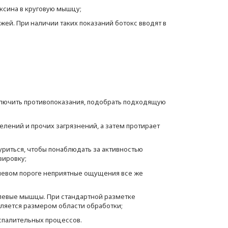
ксина в круговую мышцу;
жей. При наличии таких показаний ботокс вводят в
ключить противопоказания, подобрать подходящую
лений и прочих загрязнений, а затем протирает
уриться, чтобы понаблюдать за активностью
зировку;
олевом пороге неприятные ощущения все же
елевые мышцы. При стандартной разметке
еляется размером области обработки;
спалительных процессов.