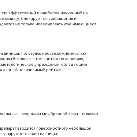
 - это эффективный и наиболее изученный на
 в мышцу, блокирует ее сокращения и
 удаётся не только нивелировать уже имеющиеся
- единицы. Пользуясь неосведомлённостью
уколы ботокса в антисанитарных условиях,
косметологические учреждения, обладающие
я данный независимый рейтинг
ртикальные – морщины межбровной зоны – инвазии
(препарат вводится поверхностного небольшой
 у наружного края глазницы;