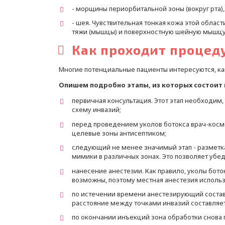
- морщины периорбитальной зоны (вокруг рта)
- шея. Чувствительная тонкая кожа этой облас
тяжи (мышцы) и поверхностную шейную мышцу
Как проходит процед
Многие потенциальные пациенты интересуются, ка
Опишем подробно этапы, из которых состоит
первичная консультация. Этот этап необходи
схему инвазий;
перед проведением уколов ботокса врач-косме
целевые зоны антисептиком;
следующий не менее значимый этап - разметка
мимики в различных зонах. Это позволяет убе
нанесение анестезии. Как правило, уколы бо
возможны, поэтому местная анестезия использ
по истечении времени анестезирующий состав 
расстояние между точками инвазий составляет
по окончании инъекций зона обработки снова 