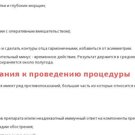
ки и глубоких морщин;
нии с оперативным вмешательством);
 и сделать контуры отца гармоничными, избавиться от асимметрии.
ительный минус - временное действие. Результат держится в среднем
охраняется около полугода.
зания к проведению процедуры
я имеет ряд противопоказаний, большая часть из которых относится
 препарата и/или неадекватный иммунный ответ на компоненты преп
адии обострения;