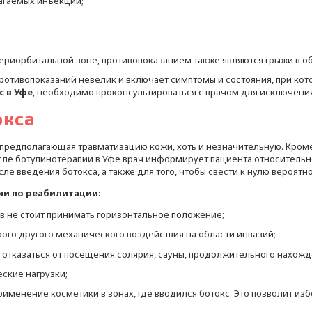
агаемых инъекций;
ериорбитальной зоне, противопоказанием также являются грыжи в об
противопоказаний невелик и включает симптомы и состояния, при ко
с в Уфе
, необходимо проконсультироваться с врачом для исключени
окса
 предполагающая травматизацию кожи, хоть и незначительную. Кроме 
ле ботулинотерапии в Уфе врач информирует пациента относительн
е введения ботокса, а также для того, чтобы свести к нулю вероят
и по реабилитации:
в не стоит принимать горизонтальное положение;
бого другого механического воздействия на области инвазий;
и отказаться от посещения солярия, сауны, продолжительного нахо
ские нагрузки;
рименение косметики в зонах, где вводился ботокс. Это позволит из