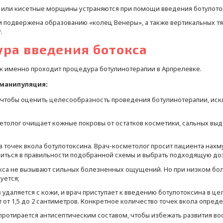
, или кисетные морщины устраняются при помощи введения ботулото
ти подвержена образованию «колец Венеры», а также вертикальных тя
.
ура введения ботокса
к именно проходит процедура ботулинотерапии в Арпрелевке.
 манипуляция:
м, чтобы оценить целесообразность проведения ботулинотерапии, ис
толог очищает кожные покровы от остатков косметики, сальных выде
 точек вкола ботулотоксина. Врач-косметолог просит пациента нахм
диться в правильности подобранной схемы и выбрать подходящую до
токса не вызывают сильных болезненных ощущений. Но при низком б
уется;
удаляется с кожи, и врач приступает к введению ботулотоксина в ц
 от 1,5 до 2 сантиметров. Конкретное количество точек вкола опред
протирается антисептическим составом, чтобы избежать развития во