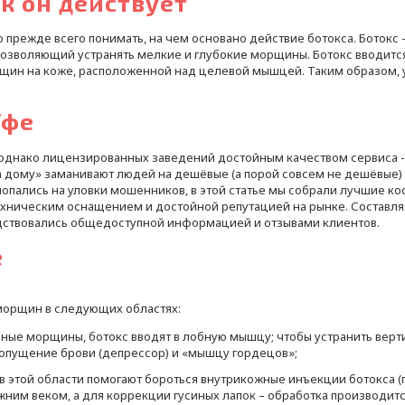
ак он действует
о прежде всего понимать, на чем основано действие ботокса. Ботокс
озволяющий устранять мелкие и глубокие морщины. Ботокс вводится
рщин на коже, расположенной над целевой мышцей. Таким образом,
Уфе
однако лицензированных заведений достойным качеством сервиса 
 дому» заманивают людей на дешёвые (а порой совсем не дешёвые) 
опались на уловки мошенников, в этой статье мы собрали лучшие 
ническим оснащением и достойной репутацией на рынке. Составля
дствовались общедоступной информацией и отзывами клиентов.
е
морщин в следующих областях:
ечные морщины, ботокс вводят в лобную мышцу; чтобы устранить ве
опущение брови (депрессор) и «мышцу гордецов»;
и в этой области помогают бороться внутрикожные инъекции ботокса 
им веком, а для коррекции гусиных лапок – обработка производится