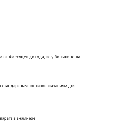
 от 4 месяцев до года, но у большинства
 к стандартным противопоказаниям для
арата в анамнезе;