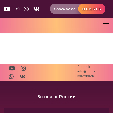
Искать...
ИСКАТЬ
Email:
info@botox-
mozhno.ru
Ботокс в России