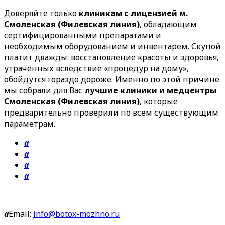
Доверяйте только
клиникам с лицензией м.
Смоленская (Филевская линия)
, обладающим
сертифицированными препаратами и
необходимым оборудованием и инвентарем. Скупой
платит дважды: восстановление красоты и здоровья,
утраченных вследствие «процедур на дому»,
обойдутся гораздо дороже. Именно по этой причине
мы собрали для Вас
лучшие клиники и медцентры
Смоленская (Филевская линия)
, которые
предварительно проверили по всем существующим
параметрам.
a
a
a
a
a
Email:
info@botox-mozhno.ru