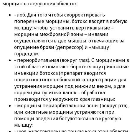
морщин в следующих областях:
- лоб. Для того чтобы скорректировать
поперечные морщины, ботокс вводят в лобную
мышцу; чтобы устранить вертикальные –
морщины межбровной зоны – инвазии
осуществляются в две мышцы: отвечающие за
опущение брови (депрессор) и «мышцу
гордецов»;
- периорбитальная (вокруг глаз). С морщинами в
этой области помогают бороться внутрикожные
инъекции ботокса (препарат вводится
поверхностного небольшой концентрации для
устранения морщин под нижним веком, а для
коррекции гусиных лапок – обработка
производится у наружного края глазницы;
- морщины периорбитальной зоны (вокруг рта),
или кисетные морщины устраняются при
помощи введения ботулотоксина в круговую
мышцу;
- шея. Чувствительная тонкая кожа этой области