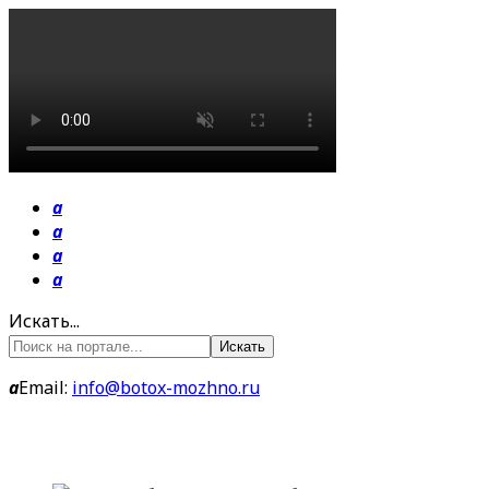
a
a
a
a
Искать...
Искать
a
Email:
info@botox-mozhno.ru